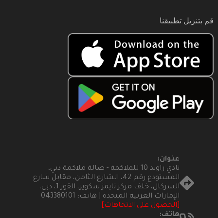
قم بتنزيل تطبيقنا
عنوان:
نادي راوند 10 للملاكمة - صالة ملاكمة دبي،
المستودع رقم 42، الشارع الثامن، مقابل شارع
السركال، خلف مركز تايمز سكوير، القوز 1، دبي،
الإمارات العربية المتحدة | هاتف: 043380101
[الحصول على الاتجاهات]
هاتف: